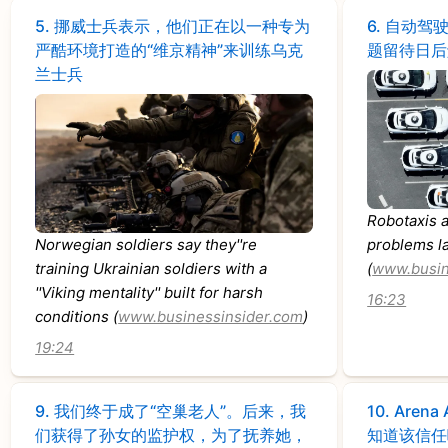
5.
挪威士兵表示，他们正在以一种专为
6.
自动驾
严酷环境打造的“维京精神”来训练乌克
题留待日后
兰士兵
Robotaxis a
Norwegian soldiers say they''re
problems l
training Ukrainian soldiers with a
(
www.busin
''Viking mentality'' built for harsh
16:23
conditions (
www.businessinsider.com
)
19:24
9.
我们终于成了“空巢老人”。后来，我
10.
Aren
们获得了孙女的监护权，为了抚养她，
知道该信任