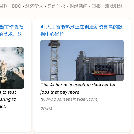
·
·
·
·
·
·
·
周刊
BBC
经济学人
纽约时报
财经新闻
卫报
雅虎财经
当前作战做
4.
人工智能热潮正在创造薪资更高的数
的技术。这
据中心岗位
The AI boom is creating data center
 to test
jobs that pay more
aring to
(
www.businessinsider.com
)
act.
20:04