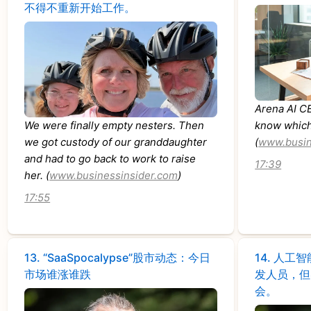
不得不重新开始工作。
Arena AI CE
We were finally empty nesters. Then
know which 
we got custody of our granddaughter
(
www.busin
and had to go back to work to raise
17:39
her. (
www.businessinsider.com
)
17:55
13.
“SaaSpocalypse”股市动态：今日
14.
人工智
市场谁涨谁跌
发人员，但
会。