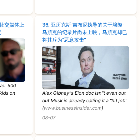
在社交媒体上
36.
亚历克斯·吉布尼执导的关于埃隆·
元
马斯克的纪录片尚未上映，马斯克却已
将其斥为“恶意攻击”
ver 900
 kids on
Alex Gibney''s Elon doc isn''t even out
but Musk is already calling it a ''hit job''
(
www.businessinsider.com
)
08-07