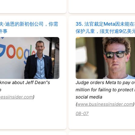
夫·迪恩的新初创公司，你需
35.
法官裁定Meta因未能
件事
保护儿童，须支付逾9亿美
 know about Jeff Dean''s
Judge orders Meta to pay o
p
million for failing to protect
essinsider.com
)
social media
(
www.businessinsider.com
)
08-07