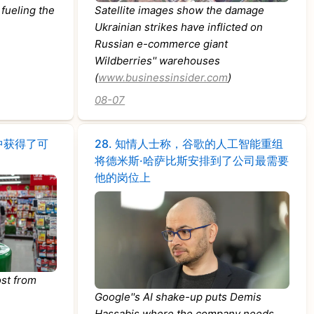
 fueling the
Satellite images show the damage
Ukrainian strikes have inflicted on
Russian e-commerce giant
Wildberries'' warehouses
(
www.businessinsider.com
)
08-07
中获得了可
28.
知情人士称，谷歌的人工智能重组
将德米斯·哈萨比斯安排到了公司最需要
他的岗位上
ost from
Google''s AI shake-up puts Demis
Hassabis where the company needs