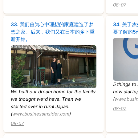
08-07
33.
我们曾为心中理想的家庭建造了梦
34.
关于杰
想之家。后来，我们又在日本的乡下重
要了解的5
新开始。
5 things to
We built our dream home for the family
new startu
we thought we''d have. Then we
(
www.busin
started over in rural Japan.
08-07
(
www.businessinsider.com
)
08-07