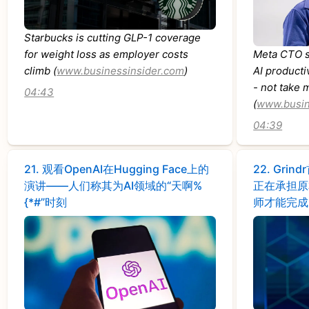
Starbucks is cutting GLP-1 coverage
for weight loss as employer costs
Meta CTO s
climb (
www.businessinsider.com
)
AI producti
- not take 
04:43
(
www.busin
04:39
21.
观看OpenAI在Hugging Face上的
22.
Gri
演讲——人们称其为AI领域的“天啊%
正在承担原
{*#”时刻
师才能完成