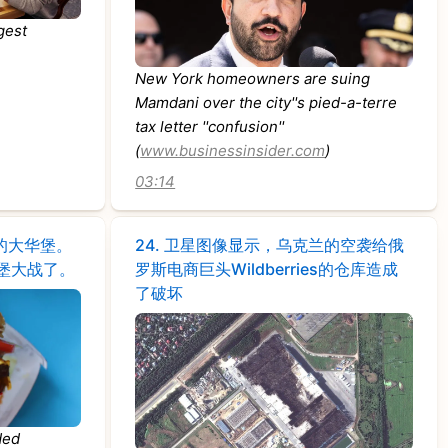
gest
New York homeowners are suing
Mamdani over the city''s pied-a-terre
tax letter ''confusion''
(
www.businessinsider.com
)
03:14
的大华堡。
24.
卫星图像显示，乌克兰的空袭给俄
堡大战了。
罗斯电商巨头Wildberries的仓库造成
了破坏
ded