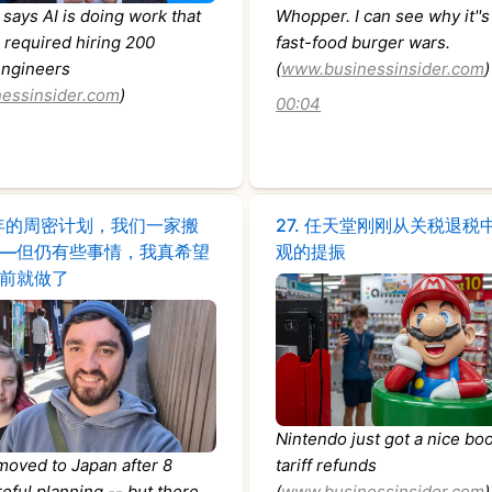
says AI is doing work that
Whopper. I can see why it''s
 required hiring 200
fast-food burger wars.
engineers
(
www.businessinsider.com
)
essinsider.com
)
00:04
年的周密计划，我们一家搬
27.
任天堂刚刚从关税退税
—但仍有些事情，我真希望
观的提振
前就做了
Nintendo just got a nice bo
moved to Japan after 8
tariff refunds
reful planning -- but there
(
www.businessinsider.com
)