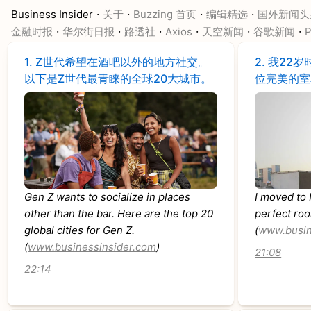
·
·
·
·
Business Insider
关于
Buzzing 首页
编辑精选
国外新闻头
·
·
·
·
·
·
金融时报
华尔街日报
路透社
Axios
天空新闻
谷歌新闻
P
1.
Z世代希望在酒吧以外的地方社交。
2.
我22岁
以下是Z世代最青睐的全球20大城市。
位完美的室
Gen Z wants to socialize in places
I moved to
other than the bar. Here are the top 20
perfect ro
global cities for Gen Z.
(
www.busin
(
www.businessinsider.com
)
21:08
22:14