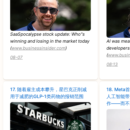
SaaSpocalypse stock update: Who''s
winning and losing in the market today
AI was mean
(
www.businessinsider.com
)
developers.
(
www.busin
08-07
08:13
17.
随着雇主成本攀升，星巴克正削减
18.
Met
用于减肥的GLP-1类药物的报销范围
人工智能带
作——而不