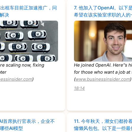
驶出租车目前正加速推广，问
7.
他加入了OpenAI。以下
解决
希望在该实验室求职的人的
re scaling now, fixing
He joined OpenAI. Here''s h
ater
for those who want a job at 
essinsider.com
)
(
www.businessinsider.com
)
18:14
a AI首席执行官表示，企业不
11.
今年秋天，潮女们都拎
哪些AI模型
慵懒风包包。以下是一些最