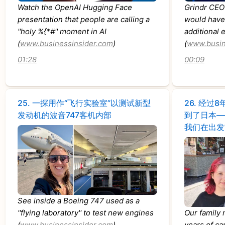
Watch the OpenAI Hugging Face
Grindr CEO 
presentation that people are calling a
would have
''holy %{*#'' moment in AI
additional 
(
www.businessinsider.com
)
(
www.busin
01:28
00:09
25.
一探用作“飞行实验室”以测试新型
26.
经过8
发动机的波音747客机内部
到了日本—
我们在出发
See inside a Boeing 747 used as a
''flying laboratory'' to test new engines
Our family 
(
www.businessinsider.com
)
years of ca