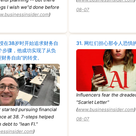
ings I wish we''d done before
08-07
w.businessinsider.com
)
授在38岁时开始追求财务自
31.
网红们担心那令人恐惧的A
个步骤，他成功实现了从负
型财务自由”的转变。
Influencers fear the dreade
''Scarlet Letter''
 started pursuing financial
(
www.businessinsider.com
)
ce at 38. 7-steps helped
08-07
debt to ''lean FI.''
essinsider.com
)