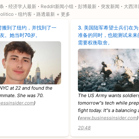
·
·
·
·
·
条
经济学人最新
Reddit新闻小组
彭博最新
突发新闻
大西洋
·
·
olitico
纽约客
路透最新
+ 更多
时搬到了纽约，并找到了一
3.
美国陆军希望士兵们在为
友。她当时70岁。
准备的同时，也能测试未来
需要权衡取舍。
 NYC at 22 and found the
ommate. She was 70.
The US Army wants soldiers
essinsider.com
)
tomorrow''s tech while prep
fight today. It''s a balancing 
(
www.businessinsider.com
)
20:48