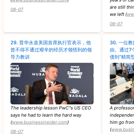
are still th
08-07
we left (
ww
08-07
29.
普华永道美国首席执行官表示，他
30.
一位教
曾不得不通过艰辛的经历才领悟到的领
由。通过7
导力教训
债到“精简
The leadership lesson PwC''s US CEO
A professor
says he had to learn the hard way
independen
(
www.businessinsider.com
)
him go from 
(
www.busin
08-07